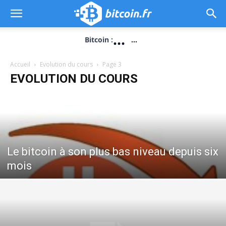
...
Bitcoin :
...
Accueil
Evolution du cours
Page 3
EVOLUTION DU COURS
Le bitcoin à son plus bas niveau depuis six
mois