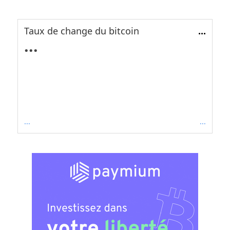
Taux de change du bitcoin
...
...
...
...