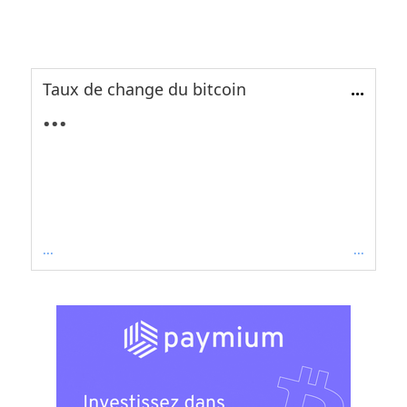
Taux de change du bitcoin
...
...
...
...