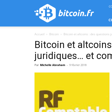
bitcoin.fr
C
C
Accueil
Bitcoin
Bitcoin et altcoins : des questions
Bitcoin et altcoin
juridiques… et co
Par
Michelle Abraham
-
9 février 2018