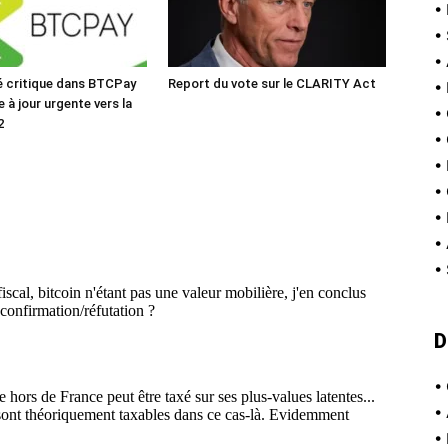
•
•
•
té critique dans BTCPay
Report du vote sur le CLARITY Act
•
e à jour urgente vers la
•
2
•
•
•
•
•
•
D
•
•
•