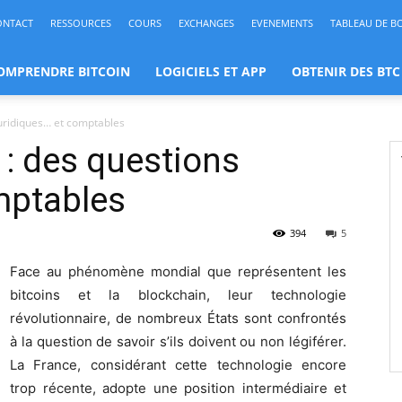
ONTACT
RESSOURCES
COURS
EXCHANGES
EVENEMENTS
TABLEAU DE B
OMPRENDRE BITCOIN
LOGICIELS ET APP
OBTENIR DES BTC
 juridiques… et comptables
s : des questions
mptables
394
5
Face au phénomène mondial que représentent les
bitcoins et la blockchain, leur technologie
révolutionnaire, de nombreux États sont confrontés
à la question de savoir s’ils doivent ou non légiférer.
La France, considérant cette technologie encore
trop récente, adopte une position intermédiaire et