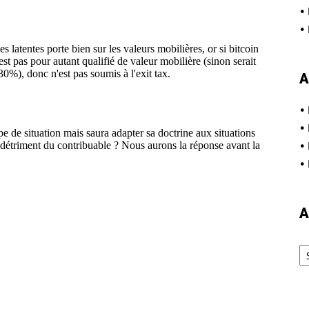
•
•
A
•
•
•
•
A
Ar