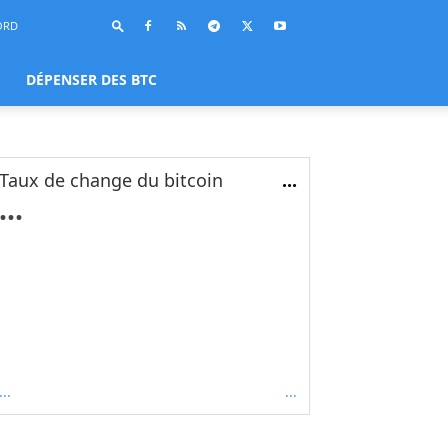
ORD
DÉPENSER DES BTC
Taux de change du bitcoin
...
...
...
...