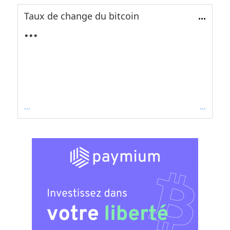
Taux de change du bitcoin
...
...
...
...