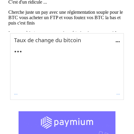
Taux de change du bitcoin
...
...
...
...