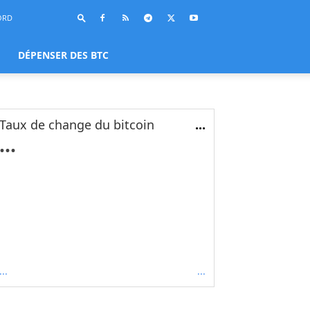
ORD
DÉPENSER DES BTC
Taux de change du bitcoin
...
...
...
...