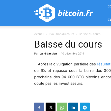
bitcoin.fr
C
C
Accueil
Evolution du cours
Baisse du cours
Baisse du cours
Par
La rédaction
-
10 décembre 2014
Après la divulgation partielle des
résultat
de 6% et repasse sous la barre des 300
prochaine des 94 000 BTC bitcoins encore
doute pas les investisseurs.