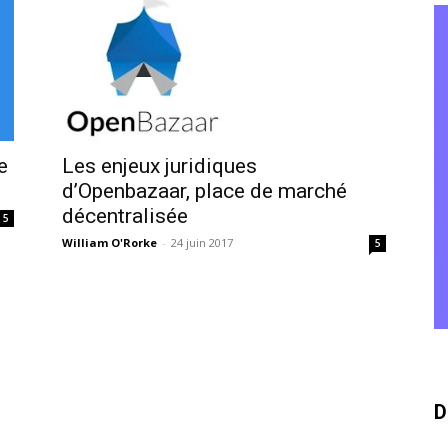
e
Les enjeux juridiques
d’Openbazaar, place de marché
décentralisée
5
William O'Rorke
-
24 juin 2017
5
D