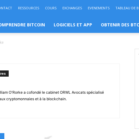
ONTACT
RESSOURCES
COURS
EXCHANGES
EVENEMENTS
TABLEAU DE 
OMPRENDRE BITCOIN
LOGICIELS ET APP
OBTENIR DES BT
rke
res
illiam O'Rorke a cofondé le cabinet ORWL Avocats spécialisé
 aux cryptomonnaies et à la blockchain.