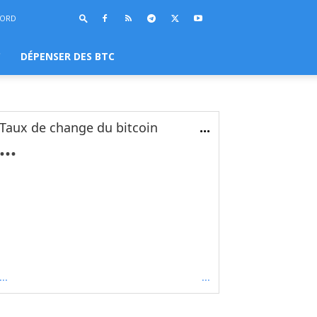
BORD
C
DÉPENSER DES BTC
Taux de change du bitcoin
...
...
...
...