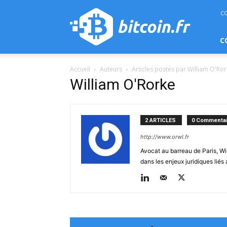
bitcoin.fr
C
C
Accueil
Auteurs
Articles postés par William O'Ro
William O'Rorke
2 ARTICLES
0 Commentai
http://www.orwl.fr
Avocat au barreau de Paris, W
dans les enjeux juridiques liés