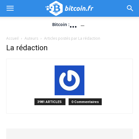
...
Bitcoin :
...
Accueil
Auteurs
Articles postés par La rédaction
La rédaction
3981 ARTICLES
0 Commentaires