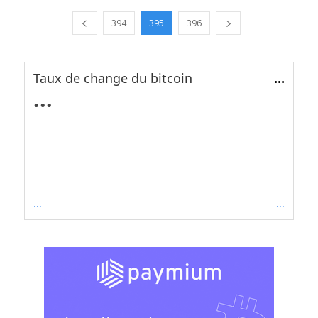
394
395
396
Taux de change du bitcoin
...
...
...
...