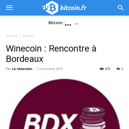
...
Bitcoin :
...
Accueil
Bitcoin
Winecoin : Rencontre à
Bordeaux
Par
La rédaction
-
7 novembre 2016
670
0