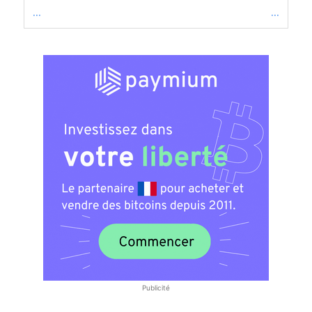
...
...
Publicité