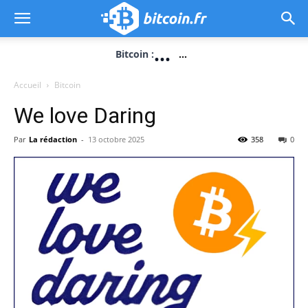
...
Bitcoin :
...
Accueil
Bitcoin
We love Daring
Par
La rédaction
-
13 octobre 2025
358
0