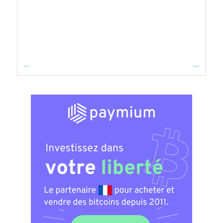
...
...