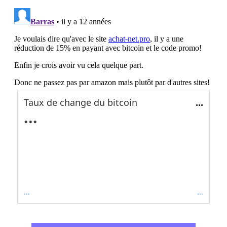
Taux de change du bitcoin
...
...
...
...