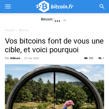
...
Bitcoin :
...
Accueil
Bitcoin
Vos bitcoins font de vous une
cible, et voici pourquoi
Par
Ailleurs
-
25 mai 2026
355
1