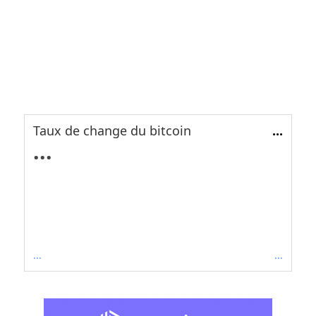
Taux de change du bitcoin
...
...
...
...