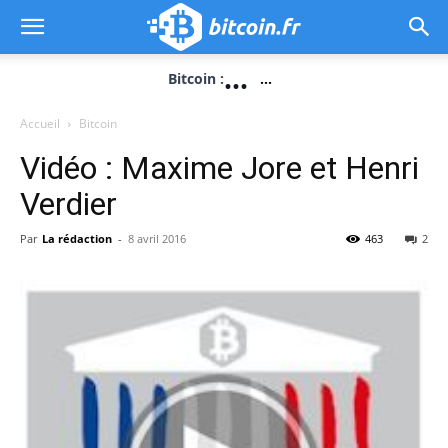
...
Bitcoin :
...
Accueil
Bitcoin
Vidéo : Maxime Jore et Henri
Verdier
Par
La rédaction
-
8 avril 2016
463
2