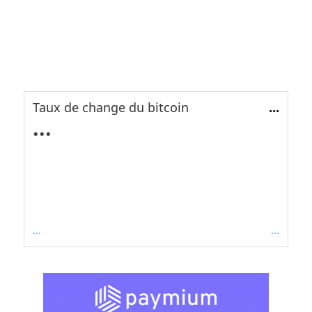
Taux de change du bitcoin
...
...
...
...