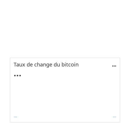
Taux de change du bitcoin
...
...
...
...