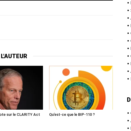
•
•
•
•
•
•
•
 L'AUTEUR
•
•
•
•
D
•
ote sur le CLARITY Act
Qu’est-ce que le BIP-110 ?
•
•