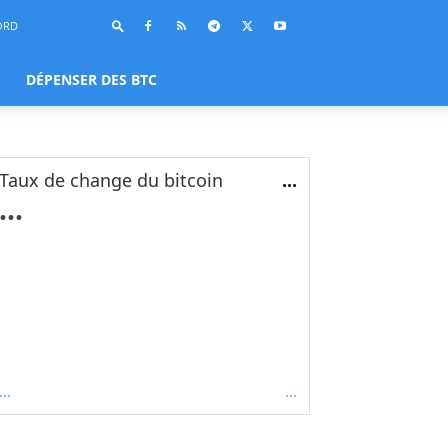
ORD
DÉPENSER DES BTC
Taux de change du bitcoin
...
...
...
...