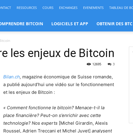
ONTACT
RESSOURCES
COURS
EXCHANGES
EVENEMENTS
TABLEAU DE B
OMPRENDRE BITCOIN
LOGICIELS ET APP
OBTENIR DES BTC
itcoin
e les enjeux de Bitcoin
12695
3
Bilan.ch
,
magazine économique de Suisse romande,
a publié aujourd’hui une vidéo sur le fonctionnement
et les enjeux de Bitcoin :
« Comment fonctionne le bitcoin? Menace-t-il la
place financière? Peut-on s’enrichir avec cette
technologie? Nos experts
[Michel Girardin, Alexis
Roussel, Adrien Treccani et Michel Juvet]
analysent