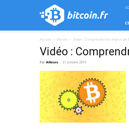
bitcoin.fr
C
C
Accueil
Bitcoin
Vidéo : Comprendre les enjeux de B
Vidéo : Comprendr
Par
Ailleurs
-
21 octobre 2015