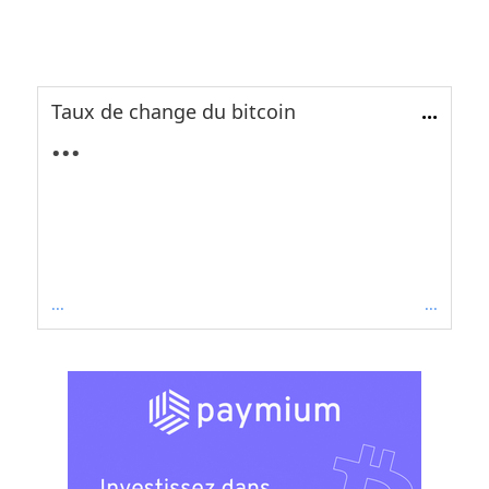
Taux de change du bitcoin
...
...
...
...