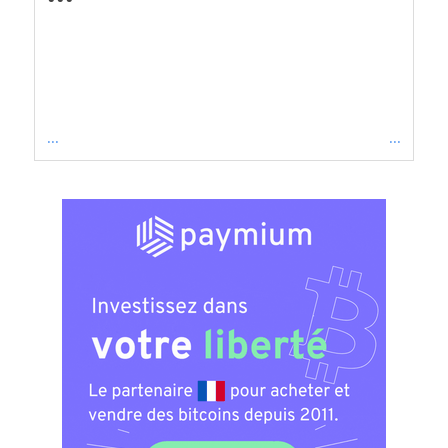
...
...