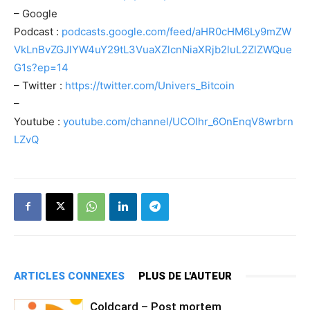
– Google
Podcast :
podcasts.google.com/feed/aHR0cHM6Ly9mZW
VkLnBvZGJlYW4uY29tL3VuaXZlcnNiaXRjb2luL2ZlZWQue
G1s?ep=14
– Twitter :
https://twitter.com/Univers_Bitcoin
–
Youtube :
youtube.com/channel/UCOlhr_6OnEnqV8wrbrn
LZvQ
ARTICLES CONNEXES
PLUS DE L'AUTEUR
Coldcard – Post mortem