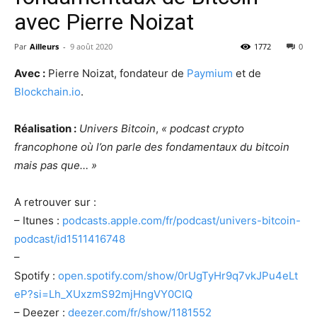
avec Pierre Noizat
Par
Ailleurs
-
9 août 2020
1772
0
Avec :
Pierre Noizat, fondateur de
Paymium
et de
Blockchain.io
.
Réalisation :
Univers Bitcoin
,
« podcast crypto
francophone où l’on parle des fondamentaux du bitcoin
mais pas que… »
A retrouver sur :
– Itunes :
podcasts.apple.com/fr/podcast/univers-bitcoin-
podcast/id1511416748
–
Spotify :
open.spotify.com/show/0rUgTyHr9q7vkJPu4eLt
eP?si=Lh_XUxzmS92mjHngVY0CIQ
– Deezer :
deezer.com/fr/show/1181552