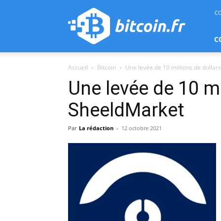
bitcoin.fr
C
C
Accueil
Bitcoin
Une levée de 10 millions de dolla
Une levée de 10 mi
SheeldMarket
Par
La rédaction
-
12 octobre 2021