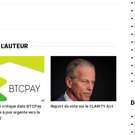
•
•
•
•
•
•
 L'AUTEUR
•
•
•
•
•
D
té critique dans BTCPay
Report du vote sur le CLARITY Act
e à jour urgente vers la
•
2
•
•