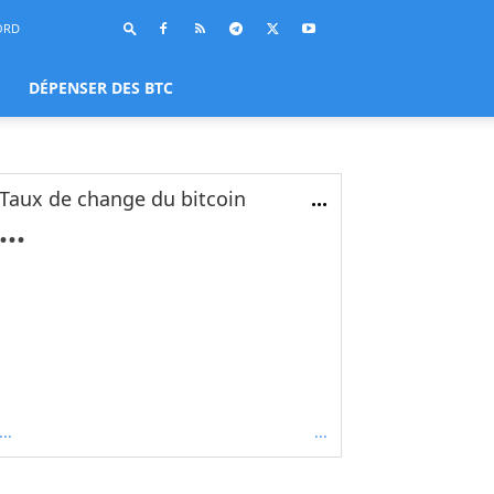
ORD
DÉPENSER DES BTC
Taux de change du bitcoin
...
...
...
...