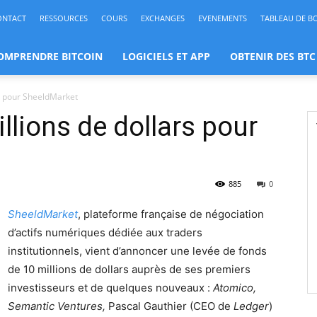
ONTACT
RESSOURCES
COURS
EXCHANGES
EVENEMENTS
TABLEAU DE B
OMPRENDRE BITCOIN
LOGICIELS ET APP
OBTENIR DES BTC
rs pour SheeldMarket
llions de dollars pour
885
0
SheeldMarket
, plateforme française de négociation
d’actifs numériques dédiée aux traders
institutionnels, vient d’annoncer une levée de fonds
de 10 millions de dollars auprès de ses premiers
investisseurs et de quelques nouveaux :
Atomico,
Semantic Ventures,
Pascal Gauthier (CEO de
Ledger
)