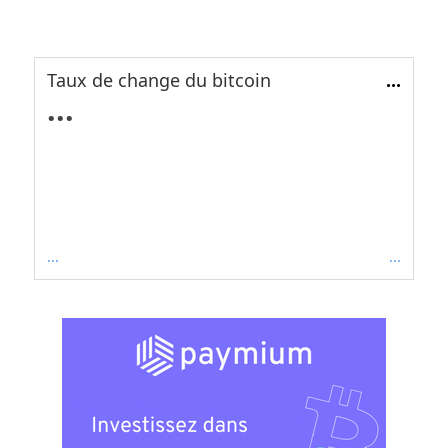
Taux de change du bitcoin
...
...
...
...