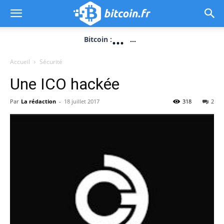
...
Bitcoin :
...
Accueil
Sécurité
Une ICO hackée
Par
La rédaction
-
18 juillet 2017
318
2