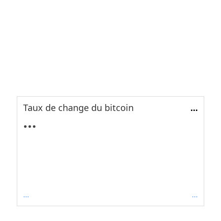
Taux de change du bitcoin
...
...
...
...