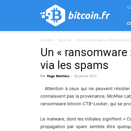
bitcoin.fr
C
C
Accueil
Sécurité
Un « ransomware » Bitcoin se pr
Un « ransomware »
via les spams
Par
Hugo Mathieu
-
28 janvier 2015
Attention à ceux qui ne peuvent résister à
connaissent pas la provenance, McAfee La
ransomware
bitcoin
CTB-Locker
, qui se p
Le malware, dont les initiales signifient
« C
propagation par spam semble être quelq