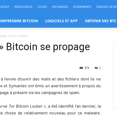
ONTACT
RESSOURCES
COURS
EXCHANGES
EVENEMENTS
TABLEAU DE B
OMPRENDRE BITCOIN
LOGICIELS ET APP
OBTENIR DES BTC
opage via les spams
 Bitcoin se propage
373
2
 l’envie d’ouvrir des mails et des fichiers dont ils ne
bs et Symantec ont émis un avertissement à propos du
ropage à présent via les campagnes de spam.
urve Tor Bitcoin Locker »
, a été identifié l’an dernier, la
ue chose de relativement nouveau pour ce malware.