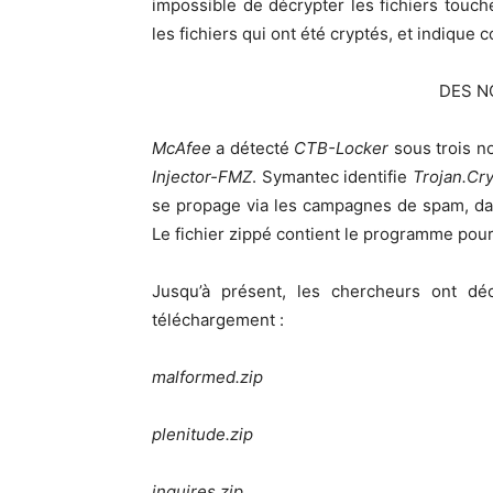
impossible de décrypter les fichiers touché
les fichiers qui ont été cryptés, et indique
DES N
McAfee
a détecté
CTB-Locker
sous trois n
Injector-FMZ
. Symantec identifie
Trojan.Cry
se propage via les campagnes de spam, d
Le fichier zippé contient le programme pou
Jusqu’à présent, les chercheurs ont déco
téléchargement :
malformed.zip
plenitude.zip
inquires.zip