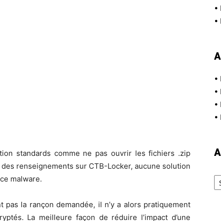
•
•
A
•
•
•
•
A
tion standards comme ne pas ouvrir les fichiers .zip
r des renseignements sur CTB-Locker, aucune solution
Ar
 ce malware.
nt pas la rançon demandée, il n’y a alors pratiquement
yptés. La meilleure façon de réduire l’impact d’une