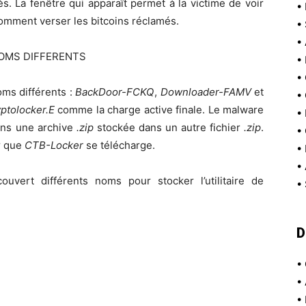
s. La fenêtre qui apparaît permet à la victime de voir
•
 comment verser les bitcoins réclamés.
•
•
OMS DIFFERENTS
•
•
oms différents :
BackDoor-FCKQ
,
Downloader-FAMV
et
•
ptolocker.E
comme la charge active finale. Le malware
•
ans une archive
.zip
stockée dans un autre fichier
.zip
.
•
r que
CTB-Locker
se télécharge.
•
•
uvert différents noms pour stocker l’utilitaire de
•
D
•
•
•