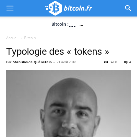
...
Bitcoin :
...
Accueil
Bitcoin
Typologie des « tokens »
Par
Stanislas de Quénetain
-
21 avril 2018
3700
4