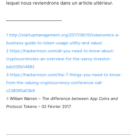
lequel nous reviendrons dans un article ultérieur.
__________________________
1
http://startupmanagement.org/2017/06/10/tokenomics-a-
business-guide-to-token-usage-utility-and-value/
2
https://hackernoon.com/all-you-need-to-know-about-
cryptocurrencies-an-overview-for-the-savvy-investor-
bdc035b14982
3
https://hackernoon.com/the-7-things-you-need-to-know-
from-the-valuing-cryptocurrency-conference-call-
c238095a03b9
4
William Warren –
The difference between App Coins and
Protocol Tokens
– 02 Février 2017