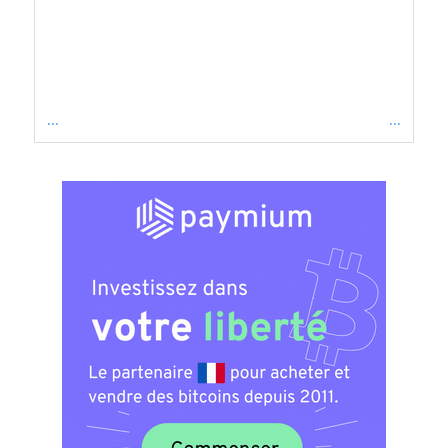
...
...