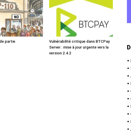
 de partie
Vulnérabilité critique dans BTCPay
D
Server : mise à jour urgente vers la
version 2.4.2
•
•
•
•
•
•
•
•
•
•