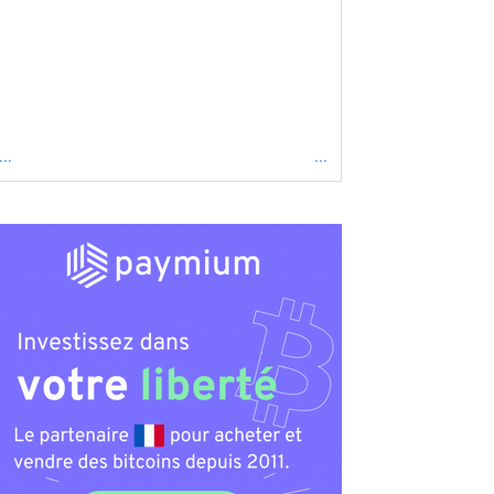
...
...