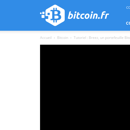
bitcoin.fr
C
C
Accueil
Bitcoin
Tutoriel : Breez, un portefeuille Bit