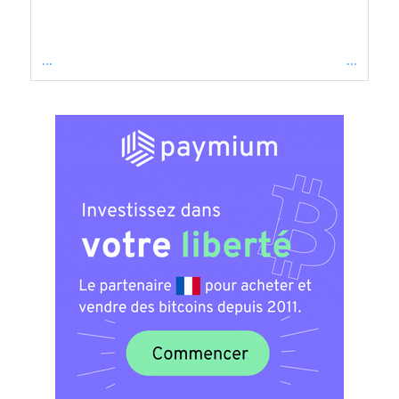
...
...