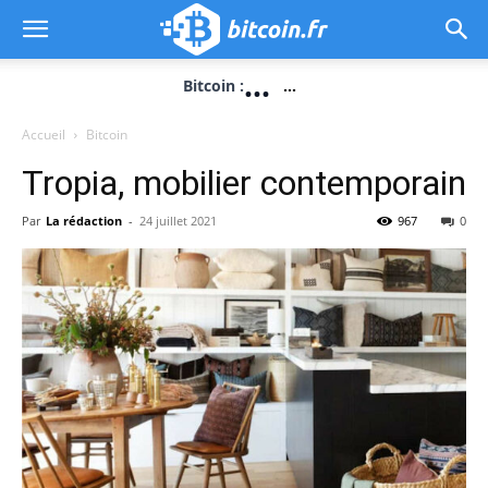
...
Bitcoin :
...
Accueil
Bitcoin
Tropia, mobilier contemporain
Par
La rédaction
-
24 juillet 2021
967
0