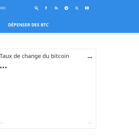
ORD
DÉPENSER DES BTC
Taux de change du bitcoin
...
...
...
...