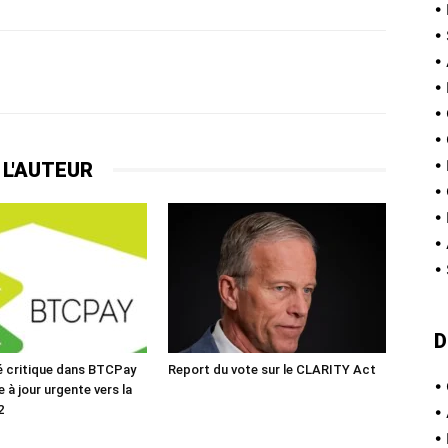
•
•
•
•
•
•
•
 L'AUTEUR
•
•
•
•
D
té critique dans BTCPay
Report du vote sur le CLARITY Act
•
e à jour urgente vers la
2
•
•