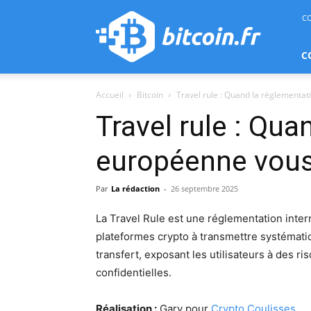
bitcoin.fr
C
C
Accueil
Bitcoin
Travel rule : Quand la réglementa
Travel rule : Qua
européenne vous
Par
La rédaction
-
26 septembre 2025
La Travel Rule est une réglementation interna
plateformes crypto à transmettre systémati
transfert, exposant les utilisateurs à des 
confidentielles.
Réalisation :
Gary pour
Crypto Coulisses