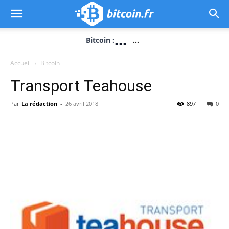
...
Bitcoin :
...
Accueil
Bitcoin
Transport Teahouse
Par
La rédaction
-
26 avril 2018
897
0