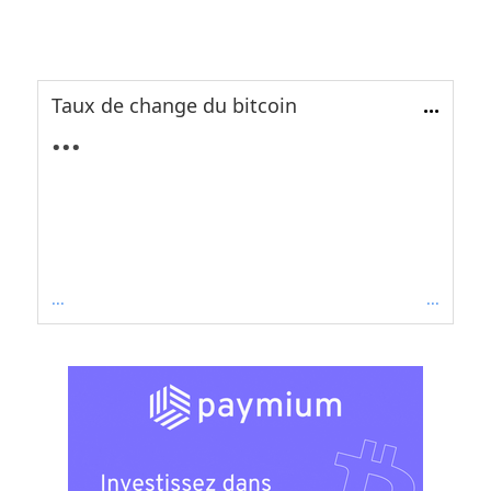
Taux de change du bitcoin
...
...
...
...