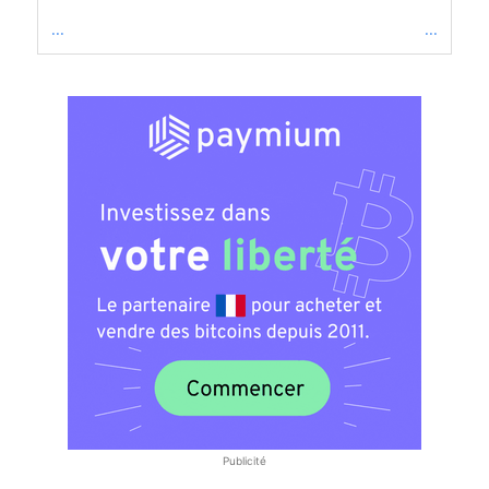
...
...
Publicité