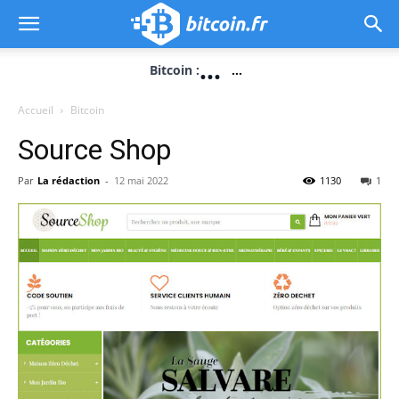
...
Bitcoin :
...
Accueil
Bitcoin
Source Shop
Par
La rédaction
-
12 mai 2022
1130
1