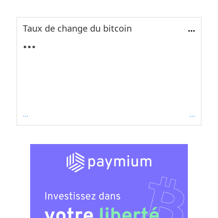
Taux de change du bitcoin
...
...
...
...