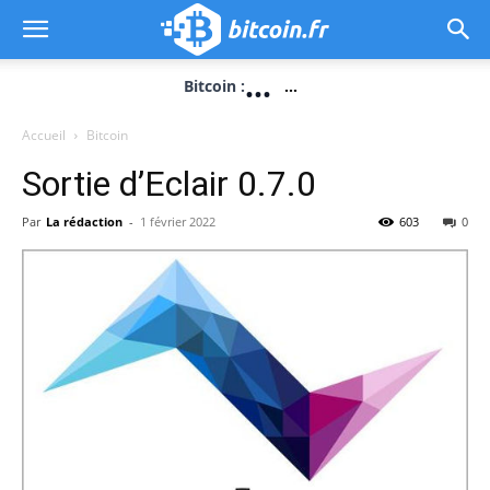
...
Bitcoin :
...
Accueil
Bitcoin
Sortie d’Eclair 0.7.0
Par
La rédaction
-
1 février 2022
603
0