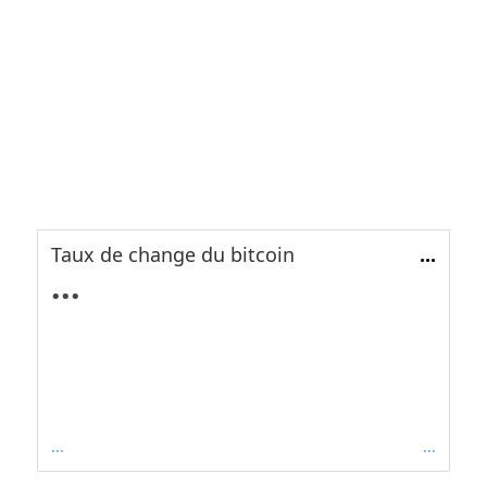
Taux de change du bitcoin
...
...
...
...