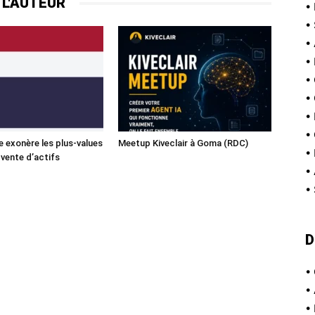
 L'AUTEUR
•
•
•
•
•
•
•
•
e exonère les plus-values
Meetup Kiveclair à Goma (RDC)
•
 vente d’actifs
•
•
D
•
•
•