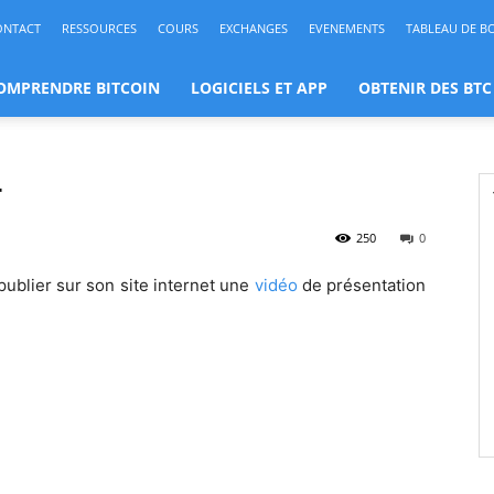
ONTACT
RESSOURCES
COURS
EXCHANGES
EVENEMENTS
TABLEAU DE B
OMPRENDRE BITCOIN
LOGICIELS ET APP
OBTENIR DES BTC
r
250
0
publier sur son site internet une
vidéo
de présentation