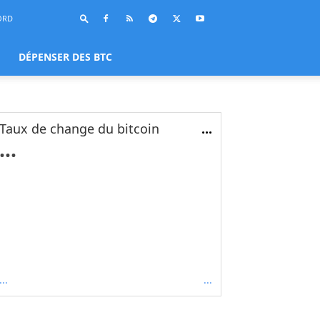
ORD
DÉPENSER DES BTC
Taux de change du bitcoin
...
...
...
...