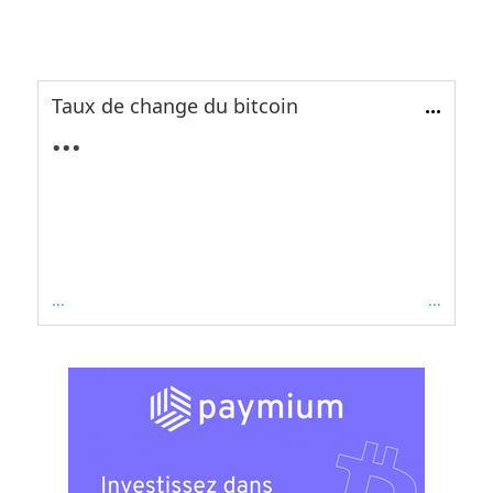
Taux de change du bitcoin
...
...
...
...