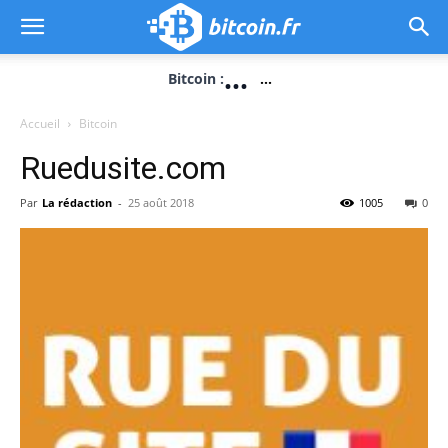
...
Bitcoin :
...
Accueil
Bitcoin
Ruedusite.com
Par
La rédaction
-
25 août 2018
1005
0