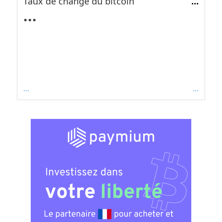
Taux de change du bitcoin
...
...
...
...