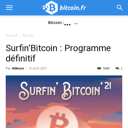
...
Bitcoin :
...
Accueil
Bitcoin
Surfin’Bitcoin : Programme
définitif
Par
Ailleurs
-
16 août 2021
1643
2