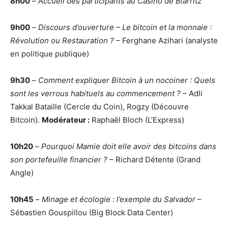
8h00
–
Accueil des participants au Casino de Biarritz
9h00
–
Discours d’ouverture – Le bitcoin et la monnaie :
Révolution ou Restauration ?
– Ferghane Azihari (analyste
en politique publique)
9h30
–
Comment expliquer Bitcoin à un nocoiner : Quels
sont les verrous habituels au commencement ?
– Adli
Takkal Bataille (Cercle du Coin), Rogzy (Découvre
Bitcoin).
Modérateur :
Raphaël Bloch (L’Express)
10h20
–
Pourquoi Mamie doit elle avoir des bitcoins dans
son portefeuille financier ?
– Richard Détente (Grand
Angle)
10h45
–
Minage et écologie : l’exemple du Salvador
–
Sébastien Gouspillou (Big Block Data Center)