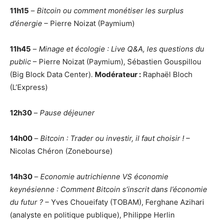
11h15
–
Bitcoin ou comment monétiser les surplus
d’énergie
– Pierre Noizat (Paymium)
11h45
–
Minage et écologie : Live Q&A, les questions du
public
– Pierre Noizat (Paymium), Sébastien Gouspillou
(Big Block Data Center).
Modérateur :
Raphaël Bloch
(L’Express)
12h30
–
Pause déjeuner
14h00
–
Bitcoin : Trader ou investir, il faut choisir !
–
Nicolas Chéron (Zonebourse)
14h30
–
Economie autrichienne VS économie
keynésienne : Comment Bitcoin s’inscrit dans l’économie
du futur ?
– Yves Choueifaty (TOBAM), Ferghane Azihari
(analyste en politique publique), Philippe Herlin