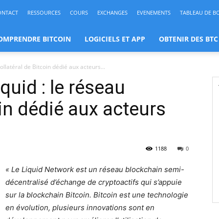
ONTACT
RESSOURCES
COURS
EXCHANGES
EVENEMENTS
TABLEAU DE B
OMPRENDRE BITCOIN
LOGICIELS ET APP
OBTENIR DES BTC
ollatéral de Bitcoin dédié aux acteurs...
quid : le réseau
oin dédié aux acteurs
1188
0
« Le Liquid Network est un réseau blockchain semi-
décentralisé d’échange de cryptoactifs qui s’appuie
sur la blockchain Bitcoin. Bitcoin est une technologie
en évolution, plusieurs innovations sont en