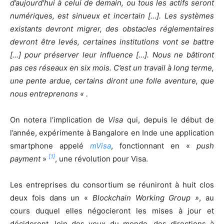
d’aujourd’hui à celui de demain, ou tous les actifs seront
numériques, est sinueux et incertain […]. Les systèmes
existants devront migrer, des obstacles réglementaires
devront être levés, certaines institutions vont se battre
[…] pour préserver leur influence […]. Nous ne bâtiront
pas ces réseaux en six mois. C’est un travail à long terme,
une pente ardue, certains diront une folle aventure, que
nous entreprenons « .
On notera l’implication de
Visa
qui, depuis le début de
l’année, expérimente à Bangalore en Inde une application
smartphone appelé
mVisa
, fonctionnant en «
push
[1]
payment
»
, une révolution pour Visa.
Les entreprises du consortium se réuniront à huit clos
deux fois dans un «
Blockchain Working Group »
, au
cours duquel elles négocieront les mises à jour et
décideront, loin des yeux du monde, des directions à