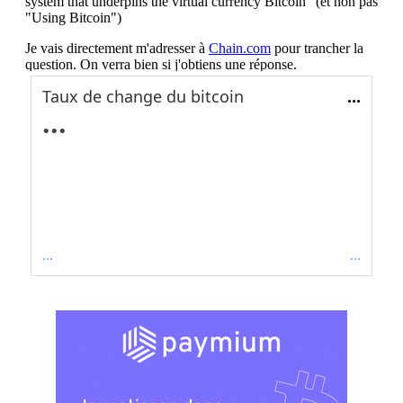
Taux de change du bitcoin
...
...
...
...