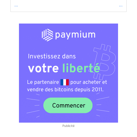
...
...
Publicité