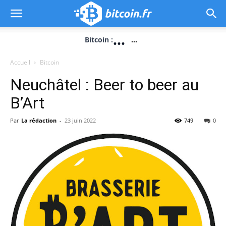
...
Bitcoin :
...
Accueil
Bitcoin
Neuchâtel : Beer to beer au
B’Art
Par
La rédaction
-
23 juin 2022
749
0