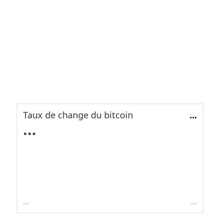
Taux de change du bitcoin
...
...
...
...