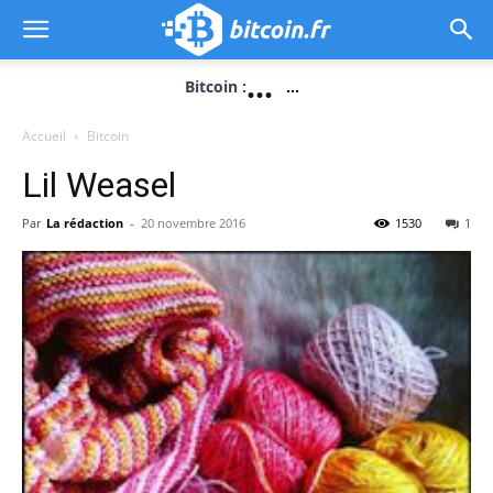
...
Bitcoin :
...
Accueil
Bitcoin
Lil Weasel
Par
La rédaction
-
20 novembre 2016
1530
1