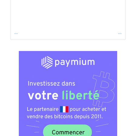
...
...