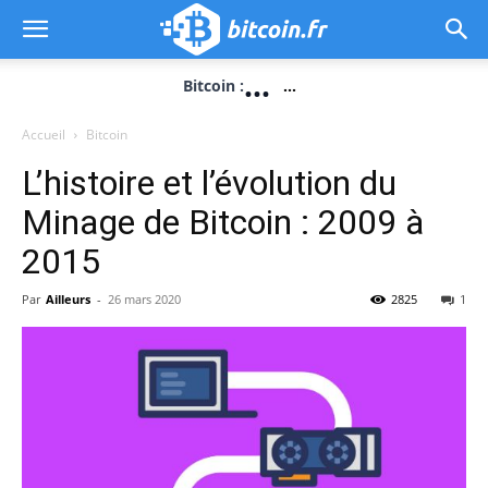
...
Bitcoin :
...
Accueil
Bitcoin
L’histoire et l’évolution du
Minage de Bitcoin : 2009 à
2015
Par
Ailleurs
-
26 mars 2020
2825
1