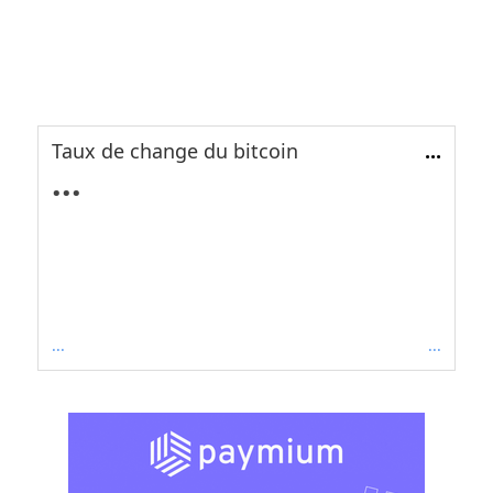
Taux de change du bitcoin
...
...
...
...