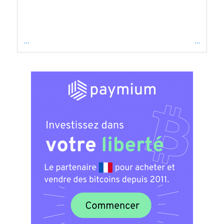
...
...