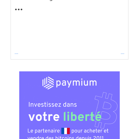
...
...
...