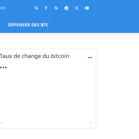
ORD
DÉPENSER DES BTC
Taux de change du bitcoin
...
...
...
...