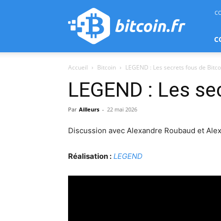
bitcoin.fr
C
C
Accueil
Bitcoin
LEGEND : Les secrets fous de Bitco
LEGEND : Les sec
Par
Ailleurs
-
22 mai 2026
Discussion avec Alexandre Roubaud et Ale
Réalisation :
LEGEND