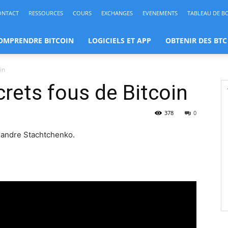
ONTACT
RESSOURCES
COURS
EXCHANGES
EVENEMENTS
TABLEAU DE B
OMPRENDRE BITCOIN
LOGICIELS ET APP
OBTENIR DES BTC
in
rets fous de Bitcoin
378
0
xandre Stachtchenko.