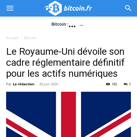
...
Bitcoin :
...
Accueil
Bitcoin
Le Royaume-Uni dévoile son
cadre réglementaire définitif
pour les actifs numériques
Par
La rédaction
-
30 juin 2026
182
0