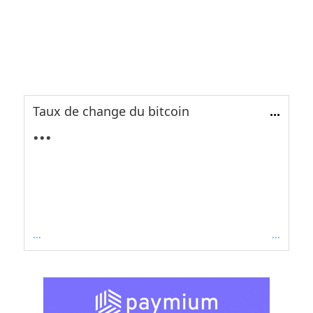
Taux de change du bitcoin
...
...
...
...