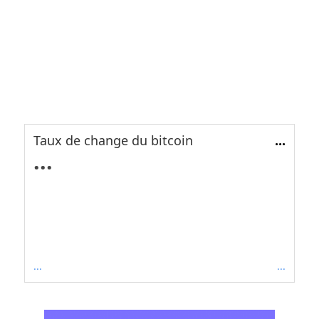
Taux de change du bitcoin
...
...
...
...