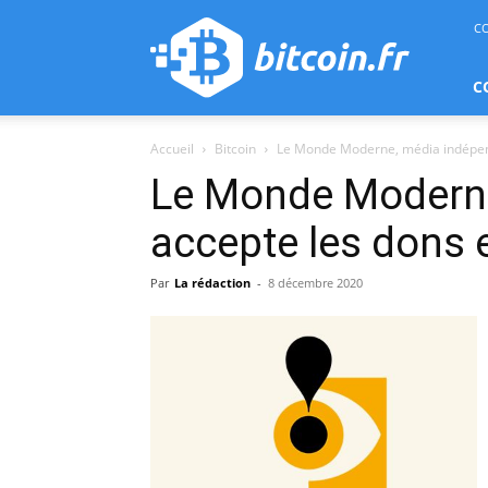
bitcoin.fr
C
C
Accueil
Bitcoin
Le Monde Moderne, média indépend
Le Monde Moderne
accepte les dons 
Par
La rédaction
-
8 décembre 2020