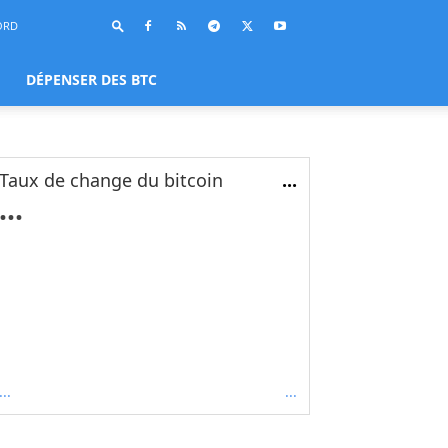
ORD
DÉPENSER DES BTC
Taux de change du bitcoin
...
...
...
...