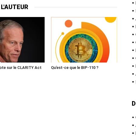
•
 L'AUTEUR
•
•
•
•
•
•
•
•
ote sur le CLARITY Act
Qu’est-ce que le BIP-110 ?
•
•
D
•
•
•