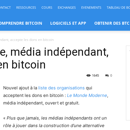
ONTACT
RESSOURCES
COURS
EXCHANGES
EVENEMENTS
TABLEAU DE B
OMPRENDRE BITCOIN
LOGICIELS ET APP
OBTENIR DES BTC
ant, accepte les dons en bitcoin
, média indépendant,
en bitcoin
1645
0
Nouvel ajout à la
liste des organisations
qui
acceptent les dons en bitcoin :
Le Monde Moderne
,
média indépendant, ouvert et gratuit.
«
Plus que jamais, les médias indépendants ont un
rôle à jouer dans la construction d’une alternative