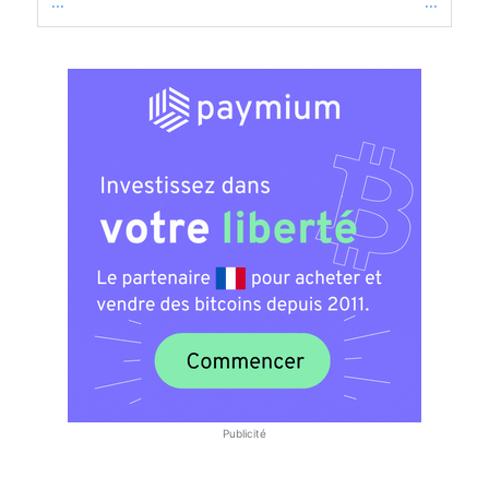
...
...
Publicité