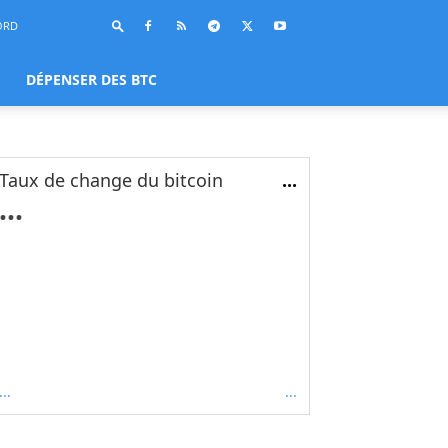
ORD
DÉPENSER DES BTC
Taux de change du bitcoin
...
...
...
...