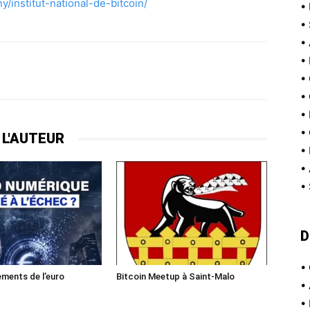
/institut-national-de-bitcoin/
•
•
•
•
•
•
•
•
 L'AUTEUR
•
•
•
D
•
ments de l’euro
Bitcoin Meetup à Saint-Malo
•
•