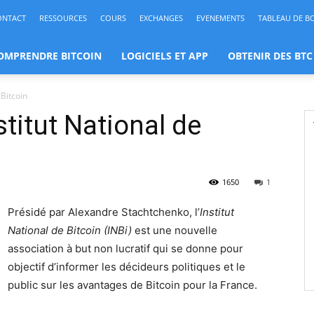
ONTACT
RESSOURCES
COURS
EXCHANGES
EVENEMENTS
TABLEAU DE B
OMPRENDRE BITCOIN
LOGICIELS ET APP
OBTENIR DES BTC
 Bitcoin
titut National de
1650
1
Présidé par Alexandre Stachtchenko, l’
Institut
National de Bitcoin (INBi)
est une nouvelle
association à but non lucratif qui se donne pour
objectif d’informer les décideurs politiques et le
public sur les avantages de Bitcoin pour la France.