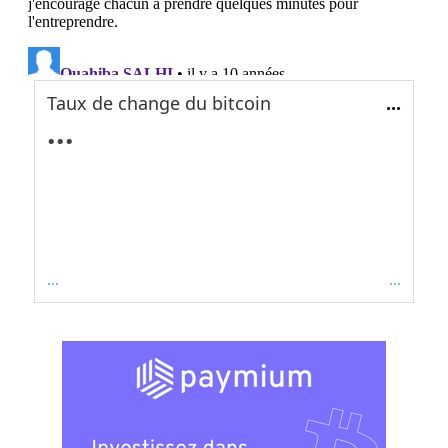
Taux de change du bitcoin
...
...
...
...