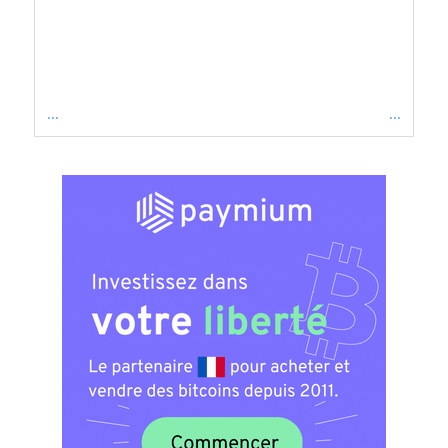
...
...