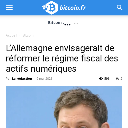
...
Bitcoin :
...
Accueil
Bitcoin
L’Allemagne envisagerait de
réformer le régime fiscal des
actifs numériques
Par
La rédaction
-
9 mai 2026
596
2