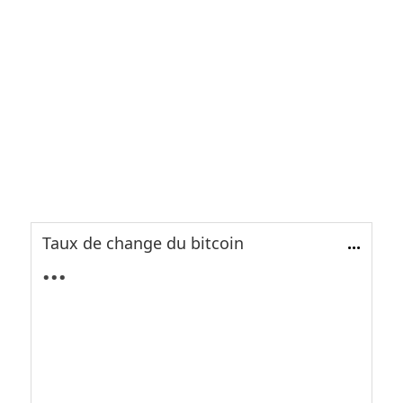
Taux de change du bitcoin
...
...
...
...