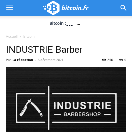
...
Bitcoin :
...
Accueil
Bitcoin
INDUSTRIE Barber
Par
La rédaction
-
6 décembre 2021
856
0