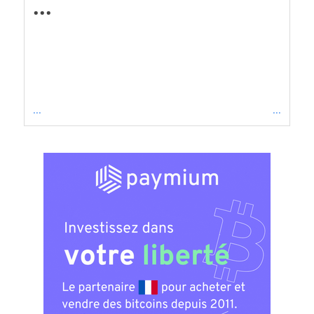
...
...
...